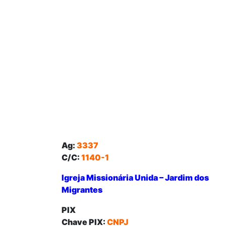
Ag:
3337
C/C:
1140-1
Igreja Missionária Unida – Jardim dos
Migrantes
PIX
Chave PIX:
CNPJ