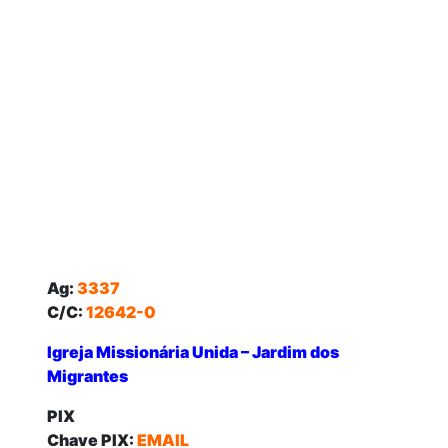
Ag:
3337
C/C:
12642-0
Igreja Missionária Unida – Jardim dos
Migrantes
PIX
Chave PIX:
EMAIL