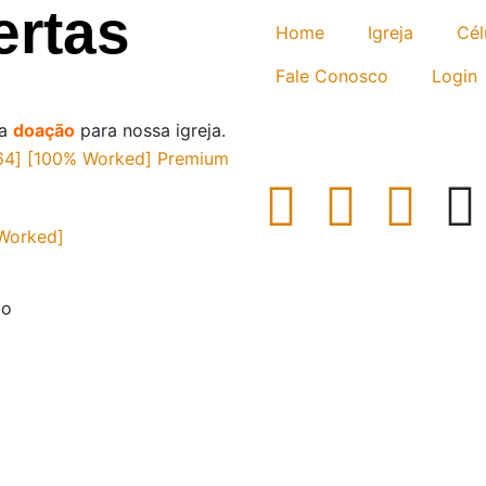
ertas
Home
Igreja
Cél
Fale Conosco
Login
ma
doação
para nossa igreja.
[x64] [100% Worked] Premium
 Worked]
mo