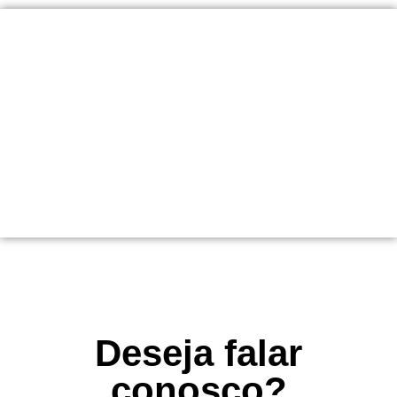
Horário de atendimento presencial na
igreja
Segunda a Sexta
07:30h às 11:30h / 13:30h às 17:30h
Deseja falar
conosco?