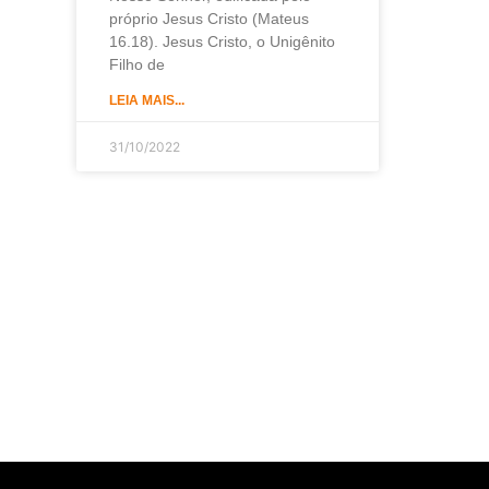
próprio Jesus Cristo (Mateus
16.18). Jesus Cristo, o Unigênito
Filho de
LEIA MAIS...
31/10/2022