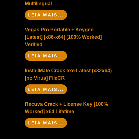
Multilingual
LEIA MAIS...
Vegas Pro Portable + Keygen
[Latest] [x86-x64] [100% Worked]
Verified
LEIA MAIS...
InstallMate Crack exe Latest (x32x64)
[no Virus] FileCR
LEIA MAIS...
Recuva Crack + License Key [100%
Worked] x64 Lifetime
LEIA MAIS...