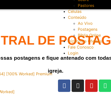
Pastores
Células
Conteúdo
Ao Vivo
Postagens
Bíblia Online
TRAL DE POSTA
Dízimos e Ofertas
Fale Conosco
Login
ossas postagens e fique antenado com toda
igreja.
[x64] [100% Worked] Premium
 Worked]