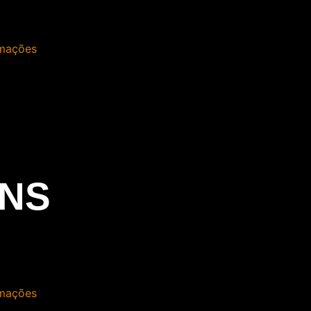
mações
NS
mações