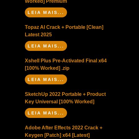
Worked] Premium
LEIA MAIS...
Topaz AI Crack + Portable [Clean]
Latest 2025
LEIA MAIS...
Xshell Plus Pre-Activated Final x64
[100% Worked] .zip
LEIA MAIS...
SketchUp 2022 Portable + Product
Key Universal [100% Worked]
LEIA MAIS...
Adobe After Effects 2022 Crack +
Keygen [Patch] x64 [Latest]